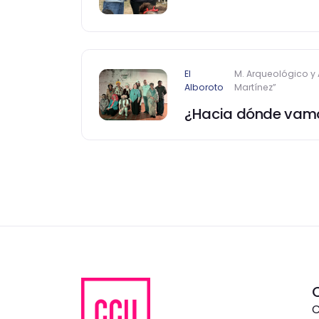
El
M. Arqueológico y
Alboroto
Martínez”
¿Hacia dónde vam
C
C