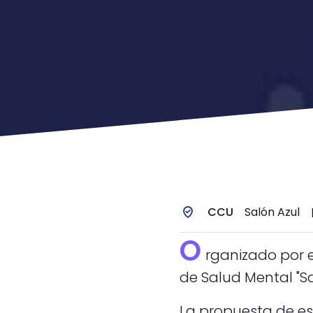
CCU
Salón Azul
O
rganizado por e
de Salud Mental "Sa
La propuesta de est