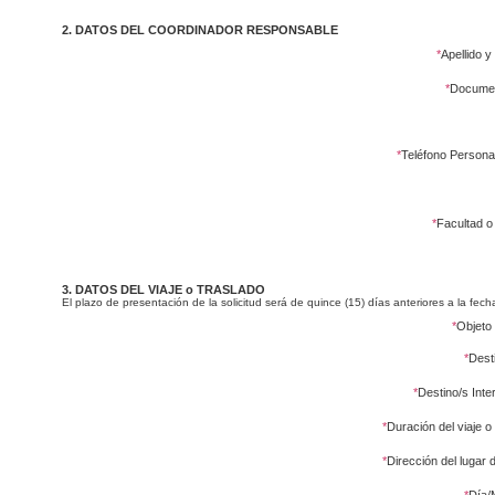
2. DATOS DEL COORDINADOR RESPONSABLE
*
Apellido 
*
Documen
*
Teléfono Personal
*
Facultad o 
3. DATOS DEL VIAJE o TRASLADO
El plazo de presentación de la solicitud será de quince (15) días anteriores a la fecha
*
Objeto 
*
Dest
*
Destino/s Inte
*
Duración del viaje o
*
Dirección del lugar 