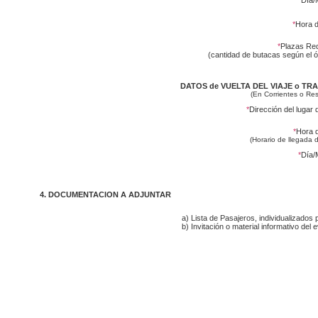
*
Día/
*
Hora d
*
Plazas Re
(cantidad de butacas según el 
DATOS de VUELTA DEL VIAJE o T
(En Corrientes o Res
*
Dirección del lugar 
*
Hora d
(Horario de llegada de
*
Día/
4. DOCUMENTACION A ADJUNTAR
a) Lista de Pasajeros, individualizados 
b) Invitación o material informativo del 