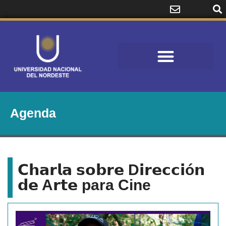
Agenda
𝗖𝗵𝗮𝗿𝗹𝗮 𝘀𝗼𝗯𝗿𝗲 D𝗶𝗿𝗲𝗰𝗰𝗶ó𝗻
𝗱𝗲 A𝗿𝘁𝗲 para Cine