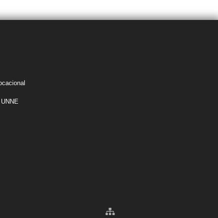
ocacional
la UNNE
s