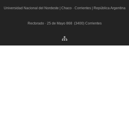
Universidad Nacional del Nordeste
|
Chaco · Corrientes | República Argentina
Rectorado · 25 de Mayo 868 (3400) Corrientes