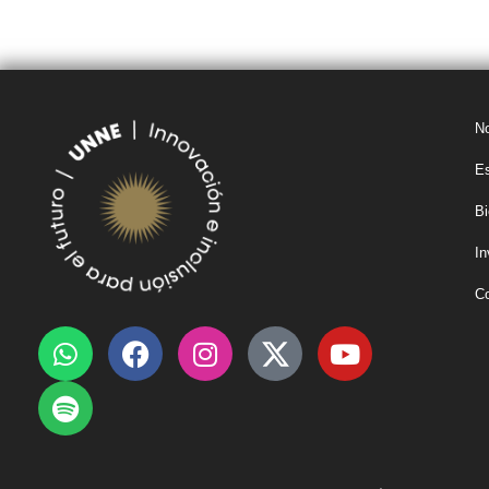
BOLETÍN
COMPRAS Y
OBRAS POR
OFICIAL UNNE
CONTRATACIONES
ADMINISTRACIÓN
No
Es
Bi
In
C