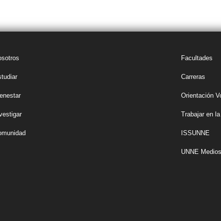
LICITACIONES POR
CONCURSOS
SEGUIMIENTO
TRÁ
OBRA PÚBLICA
UNNE
DE DOCUMENTOS
sotros
Facultades
tudiar
Carreras
enestar
Orientación V
vestigar
Trabajar en 
omunidad
ISSUNNE
UNNE Medio