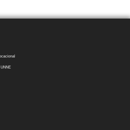
MITES DE GRADO
SUDOCU
Y PREGRADO
ocacional
la UNNE
s