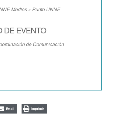
NNE Medios » Punto UNNE
O DE EVENTO
oordinación de Comunicación
iCalendar
Office 365
Email
Imprimir