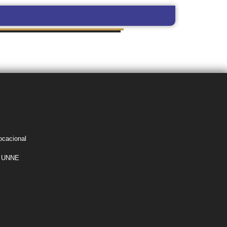
MITES DE GRADO
SUDOCU
Y PREGRADO
ocacional
la UNNE
s