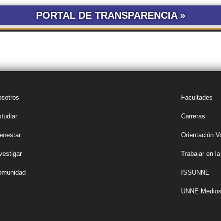
PORTAL DE TRANSPARENCIA »
LICITACIONES POR
CONCURSOS
SEGUIMIENTO
TRÁ
OBRA PÚBLICA
UNNE
DE DOCUMENTOS
sotros
Facultades
tudiar
Carreras
enestar
Orientación V
vestigar
Trabajar en 
omunidad
ISSUNNE
UNNE Medio