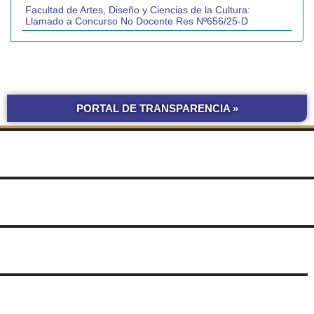
Facultad de Artes, Diseño y Ciencias de la Cultura:
Llamado a Concurso No Docente Res Nº656/25-D
PORTAL DE TRANSPARENCIA »
BOLETÍN
COMPRAS Y CONTRATACIONES
OFICIAL UNNE
LICITACIONES POR
OBRAS POR ADMINISTRACIÓN
OBRA PÚBLICA
CONCURSOS
SEGUIMIENTO
UNNE
DE DOCUMENTOS
SUDOCU
TRÁMITES DE GRADO Y PREGRADO