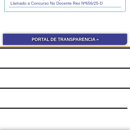
Llamado a Concurso No Docente Res Nº656/25-D
PORTAL DE TRANSPARENCIA »
BOLETÍN
COMPRAS Y CONTRATACIONES
OFICIAL UNNE
LICITACIONES POR
OBRAS POR ADMINISTRACIÓN
OBRA PÚBLICA
CONCURSOS
SEGUIMIENTO
UNNE
DE DOCUMENTOS
SUDOCU
TRÁMITES DE GRADO Y PREGRADO