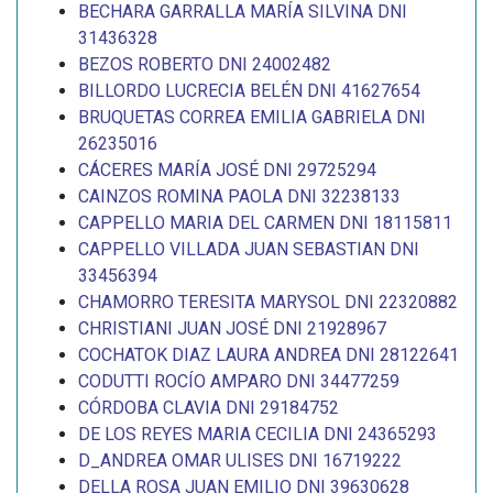
BECHARA GARRALLA MARÍA SILVINA DNI
31436328
BEZOS ROBERTO DNI 24002482
BILLORDO LUCRECIA BELÉN DNI 41627654
BRUQUETAS CORREA EMILIA GABRIELA DNI
26235016
CÁCERES MARÍA JOSÉ DNI 29725294
CAINZOS ROMINA PAOLA DNI 32238133
CAPPELLO MARIA DEL CARMEN DNI 18115811
CAPPELLO VILLADA JUAN SEBASTIAN DNI
33456394
CHAMORRO TERESITA MARYSOL DNI 22320882
CHRISTIANI JUAN JOSÉ DNI 21928967
COCHATOK DIAZ LAURA ANDREA DNI 28122641
CODUTTI ROCÍO AMPARO DNI 34477259
CÓRDOBA CLAVIA DNI 29184752
DE LOS REYES MARIA CECILIA DNI 24365293
D_ANDREA OMAR ULISES DNI 16719222
DELLA ROSA JUAN EMILIO DNI 39630628