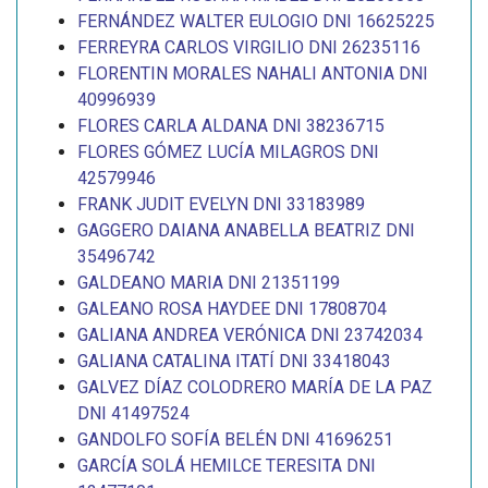
FERNÁNDEZ WALTER EULOGIO DNI 16625225
FERREYRA CARLOS VIRGILIO DNI 26235116
FLORENTIN MORALES NAHALI ANTONIA DNI
40996939
FLORES CARLA ALDANA DNI 38236715
FLORES GÓMEZ LUCÍA MILAGROS DNI
42579946
FRANK JUDIT EVELYN DNI 33183989
GAGGERO DAIANA ANABELLA BEATRIZ DNI
35496742
GALDEANO MARIA DNI 21351199
GALEANO ROSA HAYDEE DNI 17808704
GALIANA ANDREA VERÓNICA DNI 23742034
GALIANA CATALINA ITATÍ DNI 33418043
GALVEZ DÍAZ COLODRERO MARÍA DE LA PAZ
DNI 41497524
GANDOLFO SOFÍA BELÉN DNI 41696251
GARCÍA SOLÁ HEMILCE TERESITA DNI