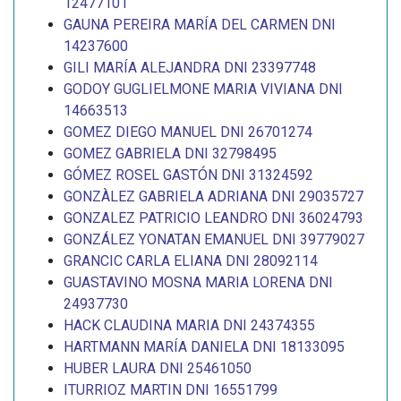
12477101
GAUNA PEREIRA MARÍA DEL CARMEN DNI
14237600
GILI MARÍA ALEJANDRA DNI 23397748
GODOY GUGLIELMONE MARIA VIVIANA DNI
14663513
GOMEZ DIEGO MANUEL DNI 26701274
GOMEZ GABRIELA DNI 32798495
GÓMEZ ROSEL GASTÓN DNI 31324592
GONZÀLEZ GABRIELA ADRIANA DNI 29035727
GONZALEZ PATRICIO LEANDRO DNI 36024793
GONZÁLEZ YONATAN EMANUEL DNI 39779027
GRANCIC CARLA ELIANA DNI 28092114
GUASTAVINO MOSNA MARIA LORENA DNI
24937730
HACK CLAUDINA MARIA DNI 24374355
HARTMANN MARÍA DANIELA DNI 18133095
HUBER LAURA DNI 25461050
ITURRIOZ MARTIN DNI 16551799