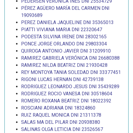
PEDERSEN VERÓNICA INÉS DNI 25534729
PÉREZ AGÜERO MARÍA DEL CARMEN DNI
19093689
PEREZ DANIELA JAQUELINE DNI 35365013
PIATTI VIVIANA MARIA DNI 22320647
PODESTA SILVINA IRENE DNI 28302165
PONCE JORGE ORLANDO DNI 29803304
QUIROGA ANTONIO JAVIER DNI 31209910
RAMIREZ GABRIELA VERÓNICA DNI 26680388
RAMIREZ NILDA BEATRIZ DNI 21930428
REY MONTOYA TANIA SOLEDAD DNI 33377451
RIGONI LUCAS HERNAN DNI 42739138
RODRIGUEZ LEONARDO JESUS DNI 35439289
RODRIGUEZ ROCIO VANESA DNI 30518604
ROMERO ROXANA BEATRIZ DNI 18022392
ROSCIANI ADRIANA DNI 18324860
RUIZ RAQUEL MONICA DNI 21311378
SALAS MA DEL PILAR DNI 20938380
SALINAS OLGA LETICIA DNI 23526567