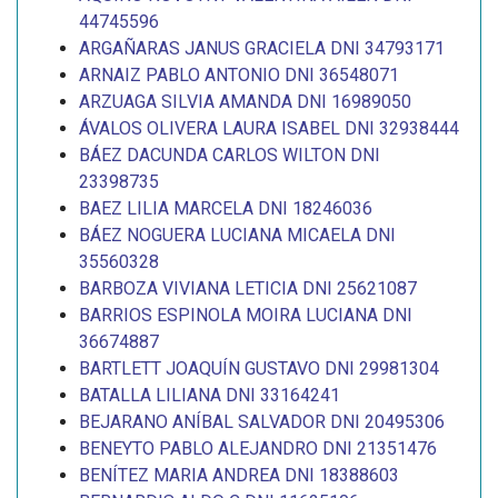
44745596
ARGAÑARAS JANUS GRACIELA DNI 34793171
ARNAIZ PABLO ANTONIO DNI 36548071
ARZUAGA SILVIA AMANDA DNI 16989050
ÁVALOS OLIVERA LAURA ISABEL DNI 32938444
BÁEZ DACUNDA CARLOS WILTON DNI
23398735
BAEZ LILIA MARCELA DNI 18246036
BÁEZ NOGUERA LUCIANA MICAELA DNI
35560328
BARBOZA VIVIANA LETICIA DNI 25621087
BARRIOS ESPINOLA MOIRA LUCIANA DNI
36674887
BARTLETT JOAQUÍN GUSTAVO DNI 29981304
BATALLA LILIANA DNI 33164241
BEJARANO ANÍBAL SALVADOR DNI 20495306
BENEYTO PABLO ALEJANDRO DNI 21351476
BENÍTEZ MARIA ANDREA DNI 18388603