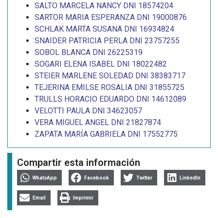
SALTO MARCELA NANCY DNI 18574204
SARTOR MARIA ESPERANZA DNI 19000876
SCHLAK MARTA SUSANA DNI 16934824
SNAIDER PATRICIA PERLA DNI 23757255
SOBOL BLANCA DNI 26225319
SOGARI ELENA ISABEL DNI 18022482
STEIER MARLENE SOLEDAD DNI 38383717
TEJERINA EMILSE ROSALIA DNI 31855725
TRULLS HORACIO EDUARDO DNI 14612089
VELOTTI PAULA DNI 34623057
VERA MIGUEL ANGEL DNI 21827874
ZAPATA MARÍA GABRIELA DNI 17552775
Compartir esta información
WhatsApp
Facebook
Twitter
LinkedIn
Email
Imprimir