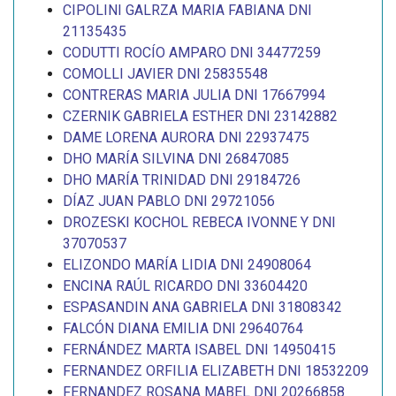
CIPOLINI GALRZA MARIA FABIANA DNI
21135435
CODUTTI ROCÍO AMPARO DNI 34477259
COMOLLI JAVIER DNI 25835548
CONTRERAS MARIA JULIA DNI 17667994
CZERNIK GABRIELA ESTHER DNI 23142882
DAME LORENA AURORA DNI 22937475
DHO MARÍA SILVINA DNI 26847085
DHO MARÍA TRINIDAD DNI 29184726
DÍAZ JUAN PABLO DNI 29721056
DROZESKI KOCHOL REBECA IVONNE Y DNI
37070537
ELIZONDO MARÍA LIDIA DNI 24908064
ENCINA RAÚL RICARDO DNI 33604420
ESPASANDIN ANA GABRIELA DNI 31808342
FALCÓN DIANA EMILIA DNI 29640764
FERNÁNDEZ MARTA ISABEL DNI 14950415
FERNANDEZ ORFILIA ELIZABETH DNI 18532209
FERNANDEZ ROSANA MABEL DNI 20266858