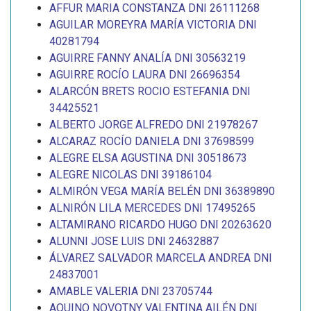
AFFUR MARIA CONSTANZA DNI 26111268
AGUILAR MOREYRA MARÍA VICTORIA DNI
40281794
AGUIRRE FANNY ANALÍA DNI 30563219
AGUIRRE ROCÍO LAURA DNI 26696354
ALARCÓN BRETS ROCIO ESTEFANIA DNI
34425521
ALBERTO JORGE ALFREDO DNI 21978267
ALCARAZ ROCÍO DANIELA DNI 37698599
ALEGRE ELSA AGUSTINA DNI 30518673
ALEGRE NICOLAS DNI 39186104
ALMIRÓN VEGA MARÍA BELÉN DNI 36389890
ALNIRÓN LILA MERCEDES DNI 17495265
ALTAMIRANO RICARDO HUGO DNI 20263620
ALUNNI JOSE LUIS DNI 24632887
ÁLVAREZ SALVADOR MARCELA ANDREA DNI
24837001
AMABLE VALERIA DNI 23705744
AQUINO NOVOTNY VALENTINA AILÉN DNI