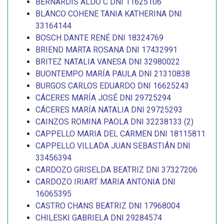
BERNARDIS ALDO C DNI 11625106
BLANCO COHENE TANIA KATHERINA DNI
33164144
BOSCH DANTE RENÉ DNI 18324769
BRIEND MARTA ROSANA DNI 17432991
BRITEZ NATALIA VANESA DNI 32980022
BUONTEMPO MARÍA PAULA DNI 21310838
BURGOS CARLOS EDUARDO DNI 16625243
CÁCERES MARÍA JOSÉ DNI 29725294
CÁCERES MARÍA NATALIA DNI 29725293
CAINZOS ROMINA PAOLA DNI 32238133 (2)
CAPPELLO MARIA DEL CARMEN DNI 18115811
CAPPELLO VILLADA JUAN SEBASTIÁN DNI
33456394
CARDOZO GRISELDA BEATRIZ DNI 37327206
CARDOZO IRIART MARIA ANTONIA DNI
16065395
CASTRO CHANS BEATRIZ DNI 17968004
CHILESKI GABRIELA DNI 29284574