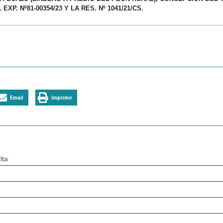
. Nº81-00354/23 Y LA RES. Nº 1041/21/CS.
Email
Imprimir
lta