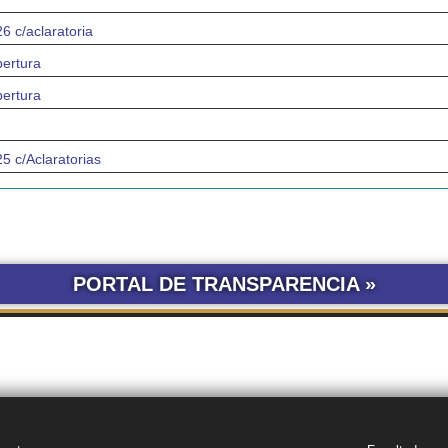
c/aclaratoria
ertura
ertura
c/Aclaratorias
PORTAL DE TRANSPARENCIA »
LICITACIONES POR
CONCURSOS
SEGUIMIENTO
TRÁ
OBRA PÚBLICA
UNNE
DE DOCUMENTOS