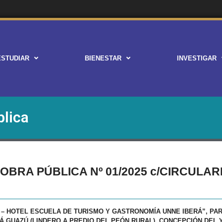
ESTUDIAR
BIENESTAR
INVESTIGAR
blica
 OBRA PÚBLICA Nº 01/2025 c/CIRCUL
 – HOTEL ESCUELA DE TURISMO Y GASTRONOMÍA UNNE IBERÁ”, PA
Á GUAZÚ (LINDERO A PREDIO DEL PEÓN RURAL), CONCEPCIÓN DEL