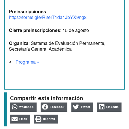
Preinscripciones
:
https://forms.gle/R2eiT1da1JbYX9ng8
Cierre preinscripciones
: 15 de agosto
Organiza
: Sistema de Evaluación Permanente,
Secretaría General Académica
Programa »
Compartir esta información
WhatsApp
Facebook
Twitter
LinkedIn
Email
Imprimir