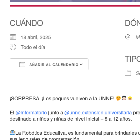
CUÁNDO
DÓ
18 abril, 2025
M
Todo el día
TIP
AÑADIR AL CALENDARIO
S
Descargar ICS
Google Calendar
¡SORPRESA! ¡Los peques vuelven a la UNNE!
El
@informatorio
junto a
@unne.extension.universitaria
pre
destinado a niños y niñas de nivel inicial – 8 a 12 años.
La Robótica Educativa, es fundamental para brindarles 
sus lenguajes de programación.