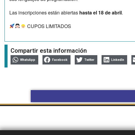
Las inscripciones están abiertas
hasta el 18 de abril
.
CUPOS LIMITADOS
Compartir esta información
WhatsApp
Facebook
Twitter
LinkedIn
BOLETÍN
COMPRAS Y
OBRAS POR
OFICIAL UNNE
CONTRATACIONES
ADMINISTRACIÓN