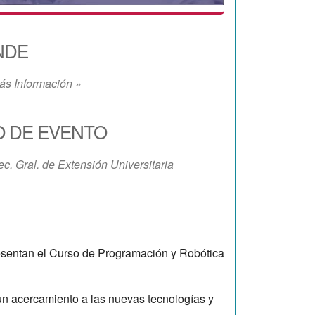
NDE
ás Información »
O DE EVENTO
ec. Gral. de Extensión Universitaria
iCalendar
Office 365
sentan el Curso de Programación y Robótica
un acercamiento a las nuevas tecnologías y