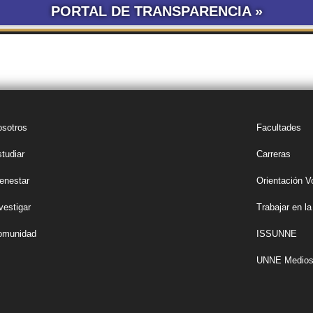
PORTAL DE TRANSPARENCIA »
LICITACIONES POR
CONCURSOS
SEGUIMIENTO
TRÁ
OBRA PÚBLICA
UNNE
DE DOCUMENTOS
sotros
Facultades
tudiar
Carreras
enestar
Orientación V
vestigar
Trabajar en 
omunidad
ISSUNNE
UNNE Medio