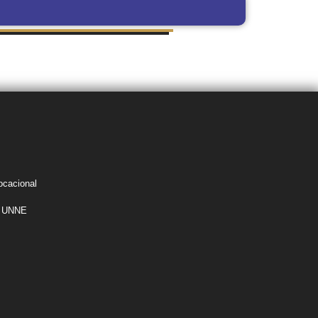
MITES DE GRADO
SUDOCU
Y PREGRADO
ocacional
la UNNE
s