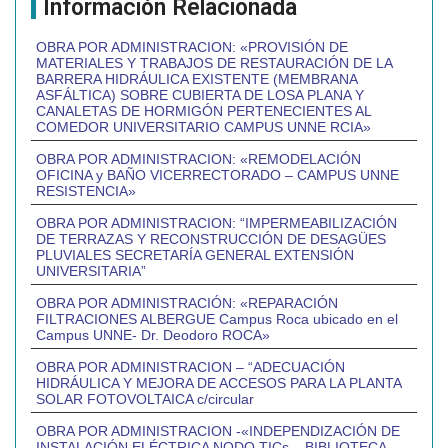
Información Relacionada
OBRA POR ADMINISTRACION: «PROVISIÓN DE
MATERIALES Y TRABAJOS DE RESTAURACIÓN DE LA
BARRERA HIDRÁULICA EXISTENTE (MEMBRANA
ASFÁLTICA) SOBRE CUBIERTA DE LOSA PLANA Y
CANALETAS DE HORMIGÓN PERTENECIENTES AL
COMEDOR UNIVERSITARIO CAMPUS UNNE RCIA»
OBRA POR ADMINISTRACION: «REMODELACIÓN
OFICINA y BAÑO VICERRECTORADO – CAMPUS UNNE
RESISTENCIA»
OBRA POR ADMINISTRACION: “IMPERMEABILIZACIÓN
DE TERRAZAS Y RECONSTRUCCIÓN DE DESAGÜES
PLUVIALES SECRETARÍA GENERAL EXTENSIÓN
UNIVERSITARIA”
OBRA POR ADMINISTRACIÓN: «REPARACIÓN
FILTRACIONES ALBERGUE Campus Roca ubicado en el
Campus UNNE- Dr. Deodoro ROCA»
OBRA POR ADMINISTRACION – “ADECUACIÓN
HIDRÁULICA Y MEJORA DE ACCESOS PARA LA PLANTA
SOLAR FOTOVOLTAICA c/circular
OBRA POR ADMINISTRACION -«INDEPENDIZACIÓN DE
INSTALACIÓN ELÉCTRICA NODO TICs – BIBLIOTECA